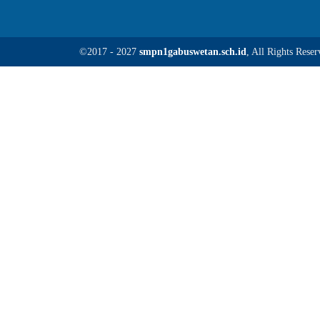
©2017 - 2027
smpn1gabuswetan.sch.id
, All Rights Reser