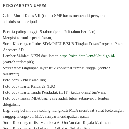
PERSYARATAN UMUM
Calon Murid Kelas VII (tujuh) SMP harus memenuhi persyaratan
administrasi meliputi :
Berusia paling tinggi 15 tahun (per 1 Juli tahun berjalan);
Mengisi formulir pendaftaran;
Surat Keterangan Lulus SD/MI/SDLB/SLB Tingkat Dasar/Program Paket
A/ setara SD;
Lembar Validasi NISN dari laman
https://nisn.data.kemdikbud.go.id/
(contoh terlampir);
Screenshot/
tangkapan layar titik koordinat tempat tinggal (contoh
terlampir);
Foto copy Akte Kelahiran;
Foto copy Kartu Keluarga (KK);
Foto copy Kartu Tanda Penduduk (KTP) kedua orang tua/wali;
Foto copy Ijazah MDA bagi yang sudah lulus, sebanyak 1 lembar
dilegalisir;
Bagi yang belum atau sedang mengikuti MDA membuat Surat Keterangan
sanggup mengikuti MDA sampai mendapatkan ijazah;
Surat Keterangan Bisa Membaca Al-Qur’an dari Kepala Madrasah;
Surat Keterangan Berkelakuan Baik dari Sekolah Asal;