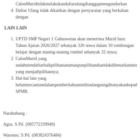
CalonMuridtidakmelakukandaftarulangdianggapmengundurkan
Daftar Ulang tidak dikaitkan dengan persyaratan yang berkaitan
dengan
LAIN LAIN
UPTD SMP Negeri 1 Gabuswetan akan menerima Murid baru
Tahun Ajaran 2026/2027 sebanyak 320 siswa dalam 10 rombongan
belajar dengan masing-masing rombel sebanyak 32 siswa;
CalonMurid yang
sudahmendaftarbaikpilihansatumaupunpilihanduatidakdibenarkanmeng
yang menjadipilihannya;
Hal-hal lain yang
belumtercantumdalampemberitahuaninibiaslangsungditanyakankepadap
SPMB.
Narahubung :
Agus, S.Pd. (085772339949)
Warsono, S.Pd. (083824376484)