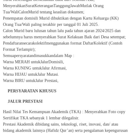
MenyerahkanSuratKeteranganTanggungJawabMutlak Orang
Tua/WaliCalonMurid tentang keaslian dokumen;
Penempatan domisili Murid dibuktikan dengan Kartu Keluarga (KK)
Orang Tua/Wali paling terakhir per tanggal 01 Juli 2025.
Calon Murid baru lulusan tahun lalu pada tahun ajaran 2024/2025 dan
sebelumnya harus menyerahkan Surat Kelakuan Baik dari Desa setempat;
Pendaftaransecarakolektifmenggunakan format DaftarKolektif (Contoh
Format Terlampir);
Semuapersyaratandimasukkandalam Map :
Warna MERAH untukJalurDomisili,
Warna KUNING untukJalur Afirmasi,
Warna HIJAU untukJalur Mutasi.
Warna BIRU untukJalur Prestasi,
PERSYARATAN KHUSUS
JALUR PRESTASI
Hasil Nilai Tes Kemampuan Akademik (TKA) : Menyerahkan Foto copy
Sertifikat TKA sebanyak 1 lembar dilegalisir.
Prestasi Akademik dibidang sains, teknologi, riset, inovasi, dan/ atau
bidang akademik lainnya (Hafidz Qur’an) serta pengalaman kepengurusan