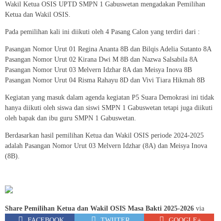
Wakil Ketua OSIS UPTD SMPN 1 Gabuswetan mengadakan Pemilihan
Ketua dan Wakil OSIS.
Pada pemilihan kali ini diikuti oleh 4 Pasang Calon yang terdiri dari :
Pasangan Nomor Urut 01 Regina Ananta 8B dan Bilqis Adelia Sutanto 8A
Pasangan Nomor Urut 02 Kirana Dwi M 8B dan Nazwa Salsabila 8A
Pasangan Nomor Urut 03 Melvern Idzhar 8A dan Meisya Inova 8B
Pasangan Nomor Urut 04 Risma Rahayu 8D dan Vivi Tiara Hikmah 8B
Kegiatan yang masuk dalam agenda kegiatan P5 Suara Demokrasi ini tidak
hanya diikuti oleh siswa dan siswi SMPN 1 Gabuswetan tetapi juga diikuti
oleh bapak dan ibu guru SMPN 1 Gabuswetan.
Berdasarkan hasil pemilihan Ketua dan Wakil OSIS periode 2024-2025
adalah Pasangan Nomor Urut 03 Melvern Idzhar (8A) dan Meisya Inova
(8B).
Share Pemilihan Ketua dan Wakil OSIS Masa Bakti 2025-2026
via
FACEBOOK
TWIITER
GOOGLE+