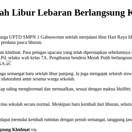
lah Libur Lebaran Berlangsung
rga UPTD SMPN 1 Gabuswetan setelah menjalani libur Hari Raya Idulfi
perdana pasca liburan.
dan khidmat. Para petugas upacara yang telah dipersiapkan sebelumny
Pd. selaku wali kelas 7A. Pengibaran bendera Merah Putih berlangsung
GA.
semangat baru setelah libur panjang. Ia juga mengajak seluruh siswa
 silaturahmi antar sesama warga sekolah.
ap saling menghormati dan memaafkan, sesuai dengan makna Idulfitri.
tas sekolah secara normal. Meskipun baru kembali dari liburan, seluruh
 dapat memulai kembali rutinitas dengan penuh semangat, tanggung jaw
ngsung Khidmat
via