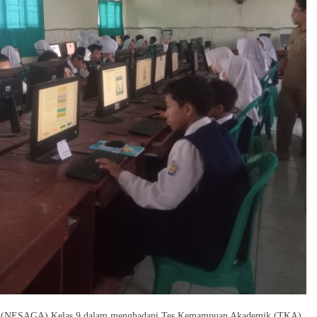
an (NESAGA) Kelas 9 dalam menghadapi Tes Kemampuan Akademik (TKA),