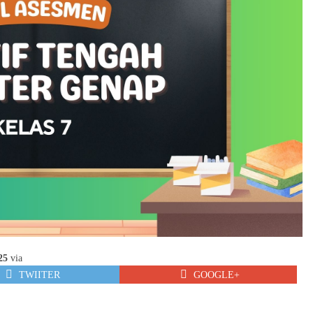
25
via
TWIITER
GOOGLE+