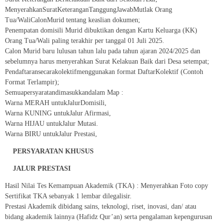
MenyerahkanSuratKeteranganTanggungJawabMutlak Orang
Tua/WaliCalonMurid tentang keaslian dokumen;
Penempatan domisili Murid dibuktikan dengan Kartu Keluarga (KK)
Orang Tua/Wali paling terakhir per tanggal 01 Juli 2025.
Calon Murid baru lulusan tahun lalu pada tahun ajaran 2024/2025 dan
sebelumnya harus menyerahkan Surat Kelakuan Baik dari Desa setempat;
Pendaftaransecarakolektifmenggunakan format DaftarKolektif (Contoh
Format Terlampir);
Semuapersyaratandimasukkandalam Map :
Warna MERAH untukJalurDomisili,
Warna KUNING untukJalur Afirmasi,
Warna HIJAU untukJalur Mutasi.
Warna BIRU untukJalur Prestasi,
PERSYARATAN KHUSUS
JALUR PRESTASI
Hasil Nilai Tes Kemampuan Akademik (TKA) : Menyerahkan Foto copy
Sertifikat TKA sebanyak 1 lembar dilegalisir.
Prestasi Akademik dibidang sains, teknologi, riset, inovasi, dan/ atau
bidang akademik lainnya (Hafidz Qur’an) serta pengalaman kepengurusan