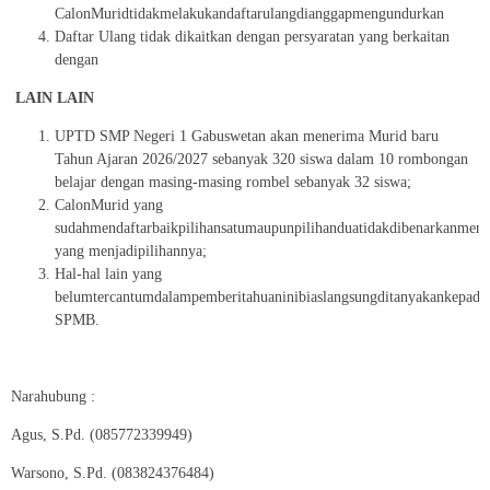
CalonMuridtidakmelakukandaftarulangdianggapmengundurkan
Daftar Ulang tidak dikaitkan dengan persyaratan yang berkaitan
dengan
LAIN LAIN
UPTD SMP Negeri 1 Gabuswetan akan menerima Murid baru
Tahun Ajaran 2026/2027 sebanyak 320 siswa dalam 10 rombongan
belajar dengan masing-masing rombel sebanyak 32 siswa;
CalonMurid yang
sudahmendaftarbaikpilihansatumaupunpilihanduatidakdibenarkanmeng
yang menjadipilihannya;
Hal-hal lain yang
belumtercantumdalampemberitahuaninibiaslangsungditanyakankepadap
SPMB.
Narahubung :
Agus, S.Pd. (085772339949)
Warsono, S.Pd. (083824376484)