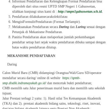
Informasi Pendaftaran dan Kelengkapan Format Pendaftaran bisa
diperoleh dari situs resmi UPTD SMP Negeri 1 Gabuswetan,
silahkan kunjungi situs kami di :
http://smpn1gabuswetan.sch.id
.
Pendaftaran dilakukansecarakolektifatau
MengisiFormulirPendaftaran (Format Terlampir).
Melaksanakan Pendaftaran secara
Daring
dan
Luring
sesuai dengan
Petunjuk di Mekanisme Pendaftaran.
Panitia Pendaftaran akan melaporkan jumlah perkembangan
pendaftar setiap hari sejak waktu pendaftaran dibuka sampai dengan
batas waktu pendaftaran ditutup.
MEKANISME PENDAFTARAN
Daring
Calon Murid Baru (CMB) didampingi Orangtua/Wali/Guru SD/operator
mendaftar secara daring/ online di
website
https://spmb-
smp.disdik.indramayukab.go.id
/
dan mencetak bukti pendaftaran;
CMB memilih satu Jalur penerimaan murid baru dan memilih satu sekolah
tujuan;
Jalur Prestasi terbagi 2 yaitu: 1). Hasil nilai Tes Kemampuan Akademik
(TKA) dan 2). prestasi akademik bidang sains, teknologi, riset, inovasi,
dan/atau bidang akademik lainnya serta Prestasi Non Akademik;