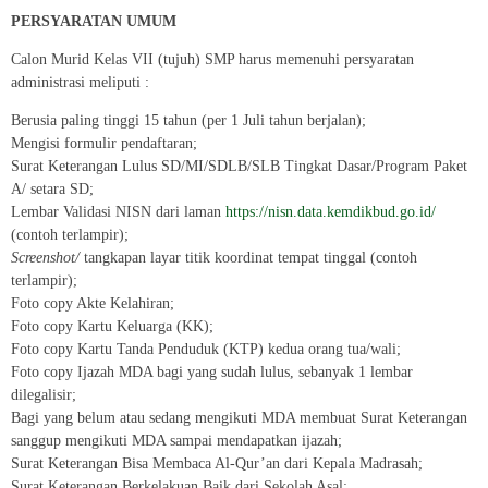
PERSYARATAN UMUM
Calon Murid Kelas VII (tujuh) SMP harus memenuhi persyaratan
administrasi meliputi :
Berusia paling tinggi 15 tahun (per 1 Juli tahun berjalan);
Mengisi formulir pendaftaran;
Surat Keterangan Lulus SD/MI/SDLB/SLB Tingkat Dasar/Program Paket
A/ setara SD;
Lembar Validasi NISN dari laman
https://nisn.data.kemdikbud.go.id/
(contoh terlampir);
Screenshot/
tangkapan layar titik koordinat tempat tinggal (contoh
terlampir);
Foto copy Akte Kelahiran;
Foto copy Kartu Keluarga (KK);
Foto copy Kartu Tanda Penduduk (KTP) kedua orang tua/wali;
Foto copy Ijazah MDA bagi yang sudah lulus, sebanyak 1 lembar
dilegalisir;
Bagi yang belum atau sedang mengikuti MDA membuat Surat Keterangan
sanggup mengikuti MDA sampai mendapatkan ijazah;
Surat Keterangan Bisa Membaca Al-Qur’an dari Kepala Madrasah;
Surat Keterangan Berkelakuan Baik dari Sekolah Asal;