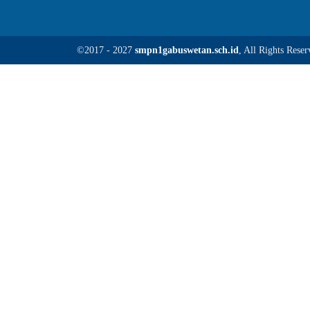
©2017 - 2027
smpn1gabuswetan.sch.id
, All Rights Reser