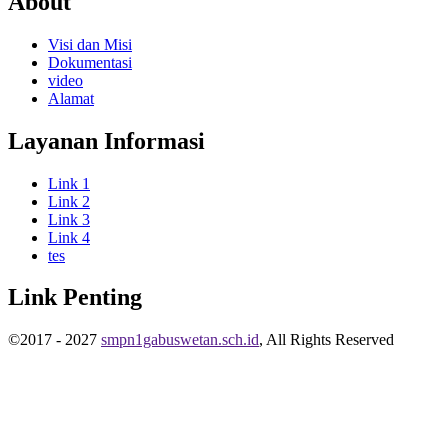
About
Visi dan Misi
Dokumentasi
video
Alamat
Layanan Informasi
Link 1
Link 2
Link 3
Link 4
tes
Link Penting
©2017 - 2027
smpn1gabuswetan.sch.id
, All Rights Reserved